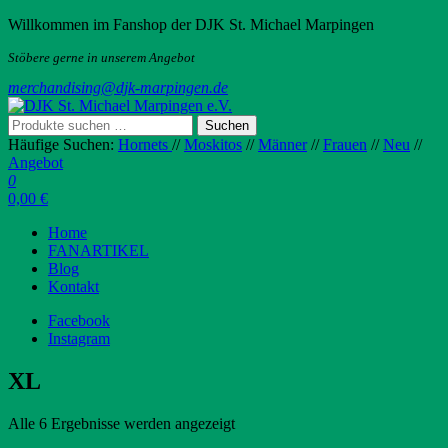
Zum
Willkommen im Fanshop der DJK St. Michael Marpingen
Inhalt
Stöbere gerne in unserem Angebot
springen
merchandising@djk-marpingen.de
Suchen
Suchen
DJK St. Michael Marpingen e.V.
Fanshop DJK St. Michael Marpingen e.V.
nach:
Häufige Suchen:
Hornets
//
Moskitos
//
Männer
//
Frauen
//
Neu
//
Angebot
0
0,00 €
Home
FANARTIKEL
Blog
Kontakt
Facebook
Instagram
XL
Alle 6 Ergebnisse werden angezeigt