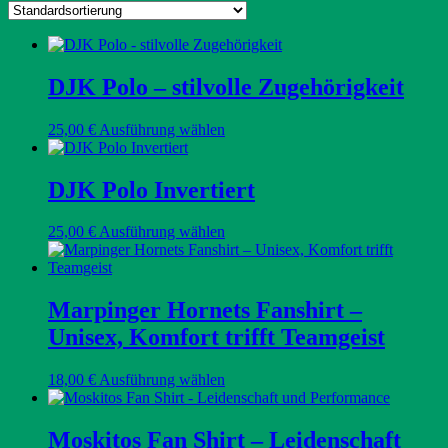
DJK Polo – stilvolle Zugehörigkeit
Dieses
25,00
€
Ausführung wählen
Produkt
weist
mehrere
DJK Polo Invertiert
Varianten
auf.
Dieses
25,00
€
Ausführung wählen
Die
Produkt
Optionen
weist
können
mehrere
auf
Varianten
Marpinger Hornets Fanshirt –
der
auf.
Produktseite
Unisex, Komfort trifft Teamgeist
Die
gewählt
Optionen
werden
können
Dieses
18,00
€
Ausführung wählen
auf
Produkt
der
weist
Produktseite
mehrere
Moskitos Fan Shirt – Leidenschaft
gewählt