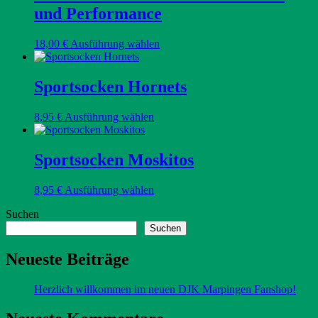
Varianten
und Performance
werden
auf.
Die
Optionen
Dieses
18,00
€
Ausführung wählen
können
Produkt
auf
weist
der
mehrere
Sportsocken Hornets
Produktseite
Varianten
gewählt
auf.
Dieses
8,95
€
Ausführung wählen
werden
Die
Produkt
Optionen
weist
können
mehrere
Sportsocken Moskitos
auf
Varianten
der
auf.
Produktseite
Dieses
8,95
€
Ausführung wählen
Die
gewählt
Produkt
Optionen
werden
Suchen
weist
können
mehrere
Suchen
auf
Varianten
der
auf.
Neueste Beiträge
Produktseite
Die
gewählt
Optionen
werden
Herzlich willkommen im neuen DJK Marpingen Fanshop!
können
auf
der